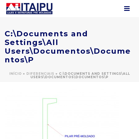
C:\Documents and
Settings\All
Users\Documentos\Docume
ntos\P
INÍCIO
»
DIFERENCIAIS
»
C:\DOCUMENTS AND SETTINGS\ALL
USERS\DOCUMENTOS\DOCUMENTOS\P