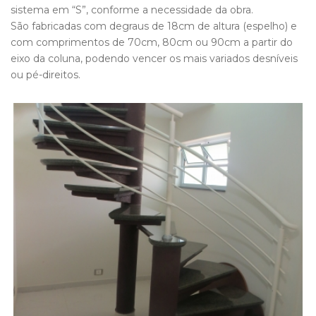
sistema em “S”, conforme a necessidade da obra.
São fabricadas com degraus de 18cm de altura (espelho) e
com comprimentos de 70cm, 80cm ou 90cm a partir do
eixo da coluna, podendo vencer os mais variados desníveis
ou pé-direitos.