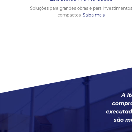
Soluções para grandes obras e para investimento
compactos.
Saiba mais
A I
compro
executad
são mu