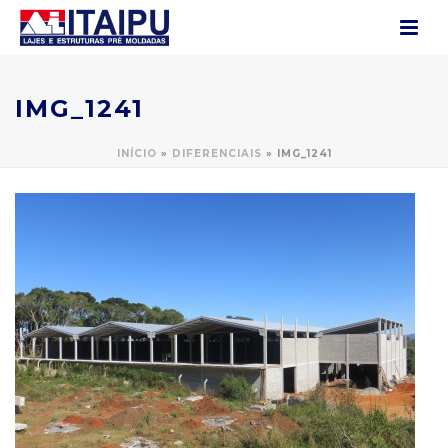
IMG_1241
INÍCIO
»
DIFERENCIAIS
»
IMG_1241