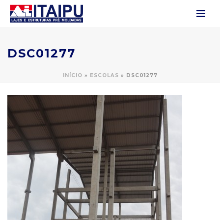
DSC01277
INÍCIO
»
ESCOLAS
»
DSC01277