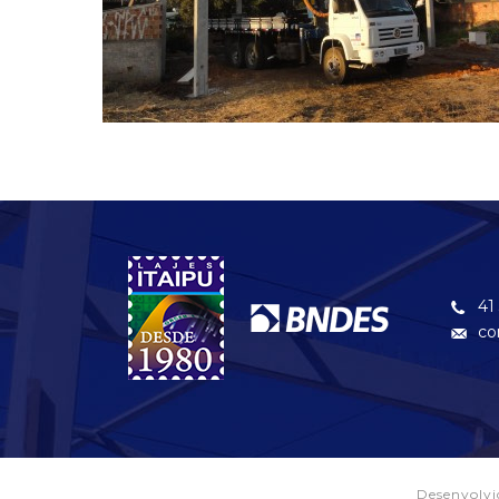
41
co
Desenvolv