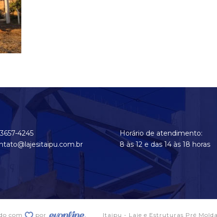
 3657-4245
Horário de atendimento:
ntato@lajesitaipu.com.br
8 às 12 e das 14 às 18 horas
ido com
por
Itaipu - Laje e Estruturas Pré Mold