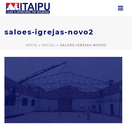
saloes-igrejas-novo2
INÍCIO
»
INICIAL
»
SALOES-IGREJAS-NOVO2