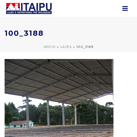
100_3188
INÍCIO
»
LAJES
»
100_3188