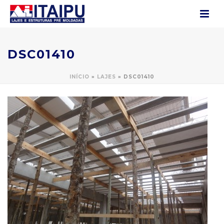
DSC01410
INÍCIO
»
LAJES
»
DSC01410