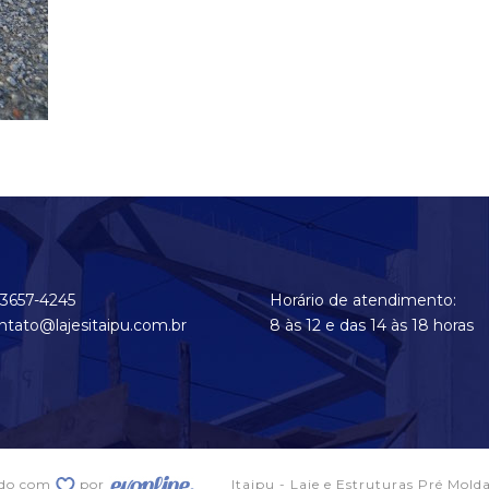
 3657-4245
Horário de atendimento:
ntato@lajesitaipu.com.br
8 às 12 e das 14 às 18 horas
ido com
por
Itaipu - Laje e Estruturas Pré Mold