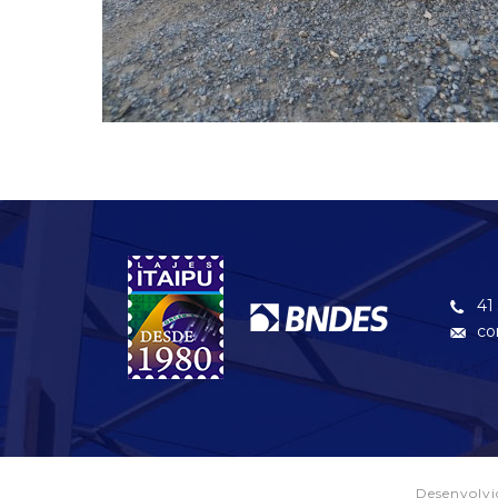
41
co
Desenvolv