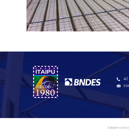
41
co
Desenvolv