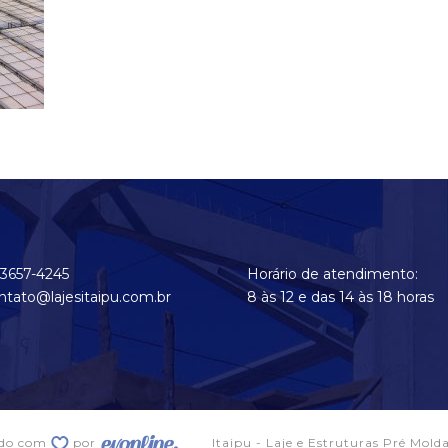
 3657-4245
Horário de atendimento:
ntato@lajesitaipu.com.br
8 às 12 e das 14 às 18 horas
ido com
por
Itaipu - Laje e Estruturas Pré Mold