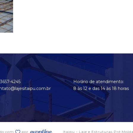
 3657-4245
Horário de atendimento:
ntato@lajesitaipu.com.br
8 às 12 e das 14 às 18 horas
ido com
por
Itaipu - Laje e Estruturas Pré Mold