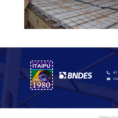
41
co
Desenvolv