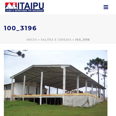
100_3196
INÍCIO
»
SALÕES E IGREJAS
»
100_3196