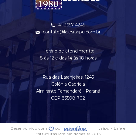
41 3657-4245
contato@lajesitaipu.com.br
Horário de atendimento:
8 às 12 e das 14 às 18 horas
Rua das Laranjeiras, 1245
Colônia Gabriela
Almirante Tamandaré - Paraná
CEP 83508-702
Desenvolvido com
por
Itaipu - Laje e
Estruturas Pré Moldadas © 2016