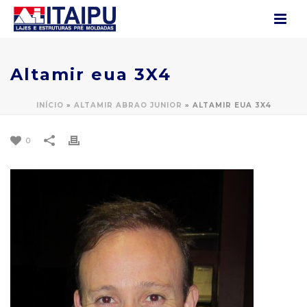
Altamir eua 3X4
INÍCIO
»
ALTAMIR ABRAO JUNIOR
»
ALTAMIR EUA 3X4
0