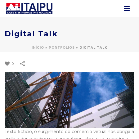
Digital Talk
INÍCIO
»
PORTFOLIOS
»
DIGITAL TALK
0
Texto fictício, o surgimento do comércio virtual nos obriga à
análise dos paradigmas corporativos, claro que a contínua