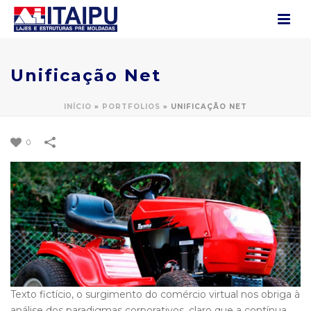
Unificação Net
INÍCIO
»
PORTFOLIOS
»
UNIFICAÇÃO NET
0
Texto fictício, o surgimento do comércio virtual nos obriga à
análise dos paradigmas corporativos, claro que a contínua