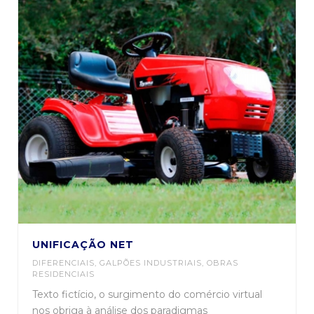
UNIFICAÇÃO NET
DIFERENCIAIS
,
GALPÕES INDUSTRIAIS
,
OBRAS
RESIDENCIAIS
Texto fictício, o surgimento do comércio virtual
nos obriga à análise dos paradigmas